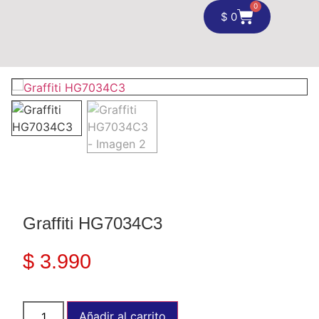
0
$
0
Graffiti HG7034C3
$
3.990
Añadir al carrito