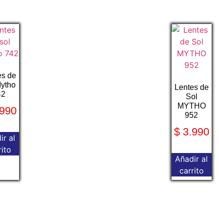
es de
Mytho
Lentes de
42
Sol
MYTHO
990
952
$
3.990
ir al
rito
Añadir al
carrito