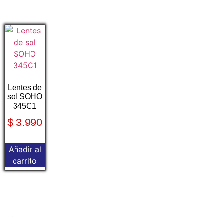
Lentes de
sol SOHO
345C1
$
3.990
Añadir al
carrito