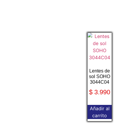
Lentes de
sol SOHO
3044C04
$
3.990
Añadir al
carrito