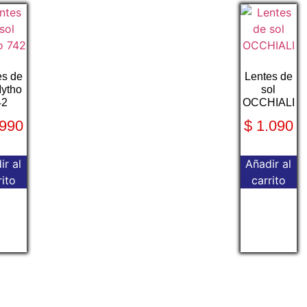
es de
Lentes de
Mytho
sol
42
OCCHIALI
990
$
1.090
ir al
Añadir al
rito
carrito