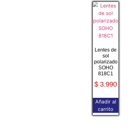
Lentes de
sol
polarizado
SOHO
818C1
$
3.990
Añadir al
carrito