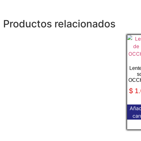
Productos relacionados
Lent
s
OCCH
$
1.
Añad
car