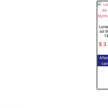
Lent
sol 
7
$
3.
Añad
car