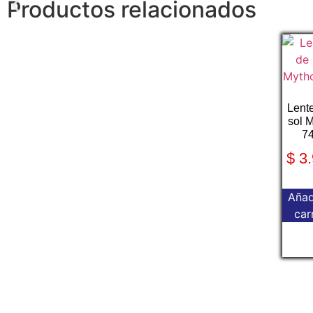
Productos relacionados
Lent
sol 
7
$
3.
Añad
car