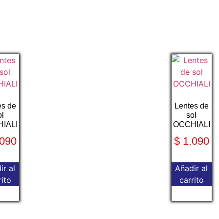
es de
Lentes de
ol
sol
IALI
OCCHIALI
090
$
1.090
ir al
Añadir al
rito
carrito