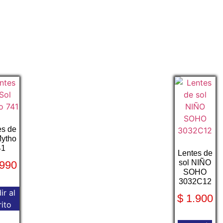
es de
Mytho
41
Lentes de
sol NIÑO
990
SOHO
3032C12
ir al
$
1.900
rito