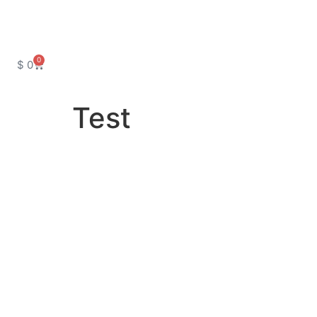
0
$
0
Test