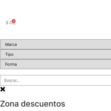
0
$
0
Zona descuentos