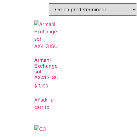
Armani
Exchange
sol
AX4131SU
$
7.190
Añadir al
carrito