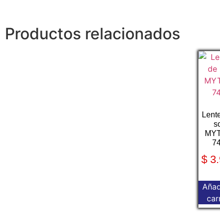
Productos relacionados
Lent
s
MY
7
$
3.
Añad
car