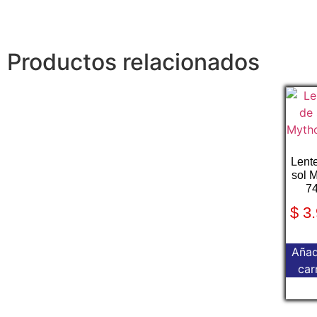
Productos relacionados
Lent
sol 
7
$
3.
Añad
car