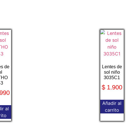
es de
Lentes de
ol
sol niño
THO
3035C1
43
$
1.900
990
Añadir al
ir al
carrito
rito