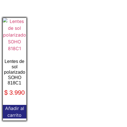
Lentes de
sol
polarizado
SOHO
818C1
$
3.990
Añadir al
carrito