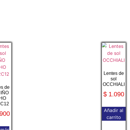
Lentes de
sol
OCCHIALI
es de
NIÑO
$
1.090
HO
2C12
Añadir al
900
carrito
 más