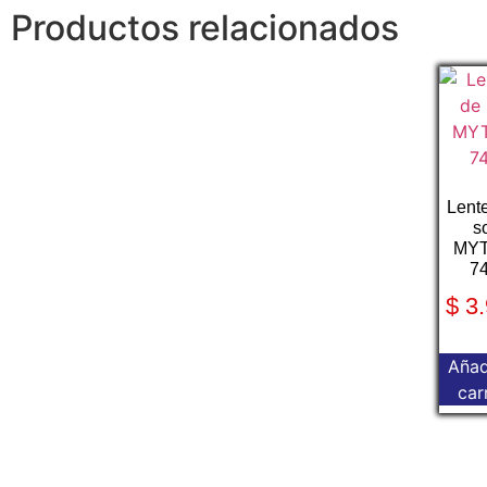
Productos relacionados
Lent
s
MY
7
$
3.
Añad
car