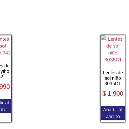
es de
Mytho
Lentes de
42
sol niño
3035C1
990
$
1.900
ir al
rito
Añadir al
carrito