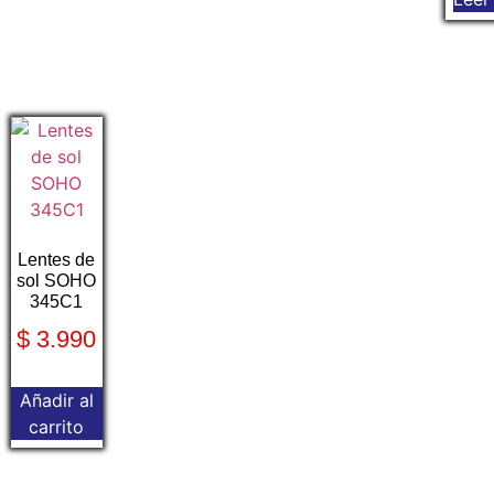
Lentes de
sol SOHO
345C1
$
3.990
Añadir al
carrito