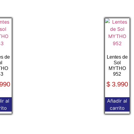
es de
Lentes de
ol
Sol
THO
MYTHO
43
952
990
$
3.990
ir al
Añadir al
rito
carrito