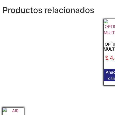
Productos relacionados
OPT
MULT
$
4.
Añad
car