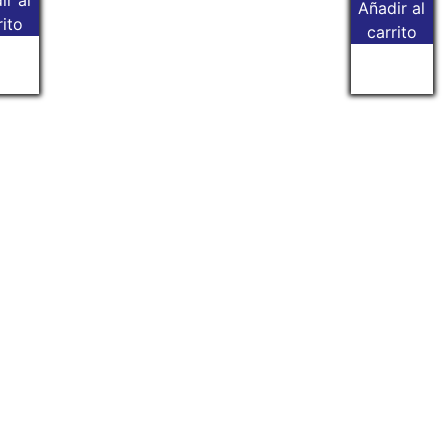
ir al
Añadir al
rito
carrito