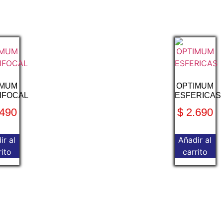
IMUM
OPTIMUM
IFOCAL
ESFERICAS
490
$
2.690
ir al
Añadir al
rito
carrito