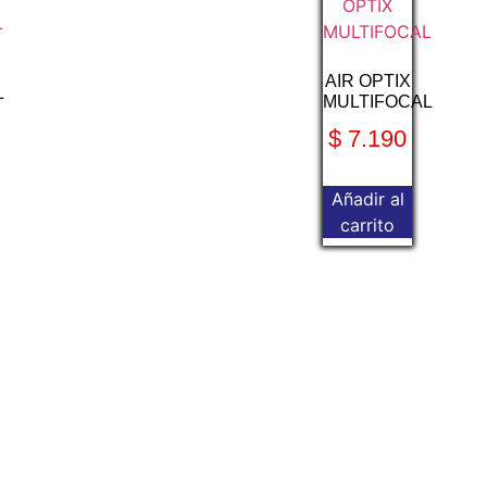
AIR OPTIX
L
MULTIFOCAL
$
7.190
Añadir al
carrito