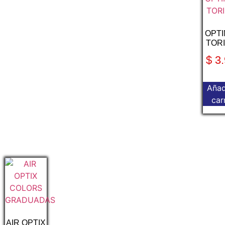
OPT
TOR
$
3.
Añad
car
AIR OPTIX