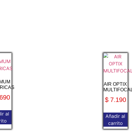
IMUM
AIR OPTIX
RICAS
MULTIFOCA
690
$
7.190
ir al
Añadir al
rito
carrito