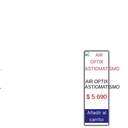
AIR OPTIX
L
ASTIGMATISMO
$
5.690
Añadir al
carrito