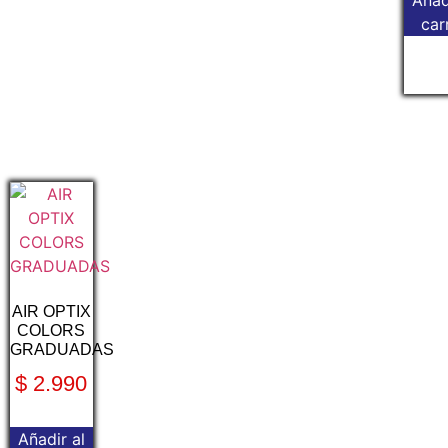
Añad
car
AIR OPTIX
COLORS
GRADUADAS
$
2.990
Añadir al