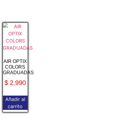
AIR OPTIX
COLORS
GRADUADAS
$
2.990
Añadir al
carrito