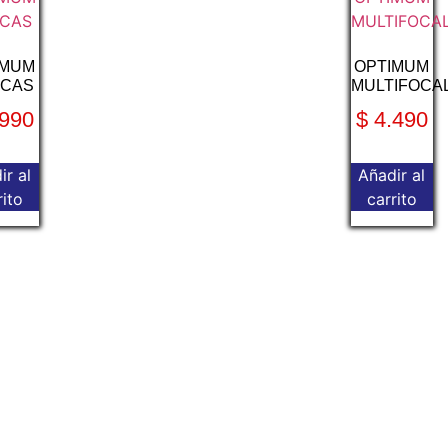
IMUM
OPTIMUM
ICAS
MULTIFOCA
990
$
4.490
ir al
Añadir al
rito
carrito