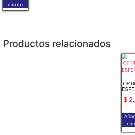
carrito
Productos relacionados
OPT
ESFE
$
2.
Añad
car