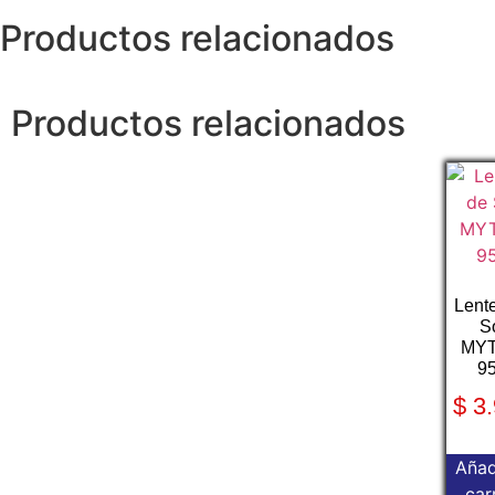
Productos relacionados
Productos relacionados
Lent
S
MY
9
$
3.
Añad
car