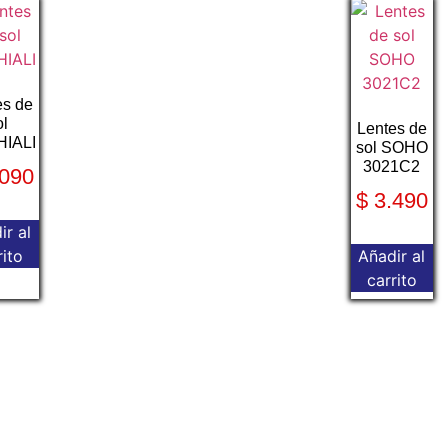
es de
ol
Lentes de
IALI
sol SOHO
3021C2
090
$
3.490
ir al
rito
Añadir al
carrito