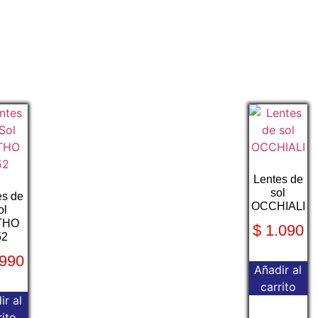
Lentes de
sol
es de
OCCHIALI
ol
THO
$
1.090
52
990
Añadir al
carrito
ir al
rito