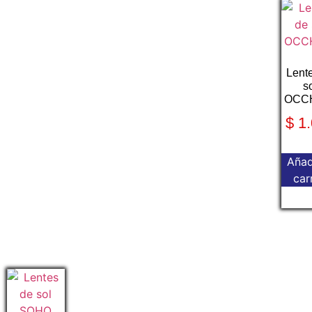
Lent
s
OCCH
$
1.
Añad
car