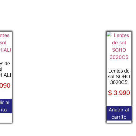
es de
ol
Lentes de
IALI
sol SOHO
3020C5
090
$
3.990
ir al
rito
Añadir al
carrito