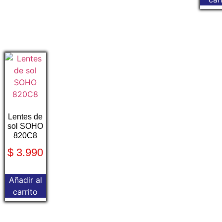
Lentes de
sol SOHO
820C8
$
3.990
Añadir al
carrito