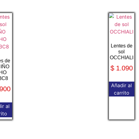
Lentes de
sol
OCCHIALI
es de
NIÑO
$
1.090
HO
3C8
Añadir al
900
carrito
ir al
rito