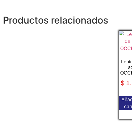
Productos relacionados
Lent
s
OCCH
$
1.
Añad
car