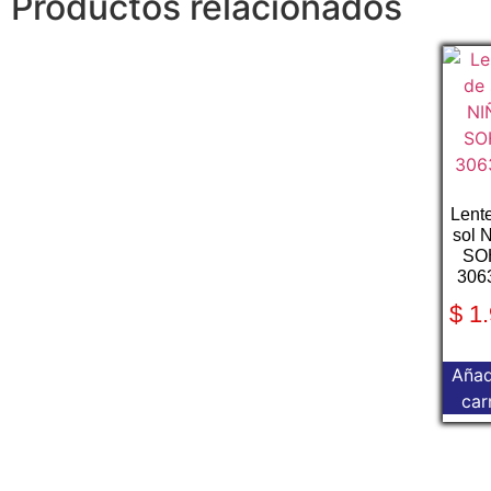
Productos relacionados
Lent
sol 
SO
306
$
1.
Añad
car