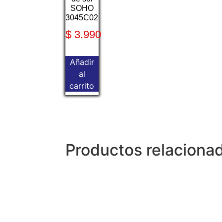
SOHO
3045C02
$
3.990
Añadir
al
carrito
Productos relaciona