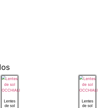
dos
Lentes
Lentes
de sol
de sol