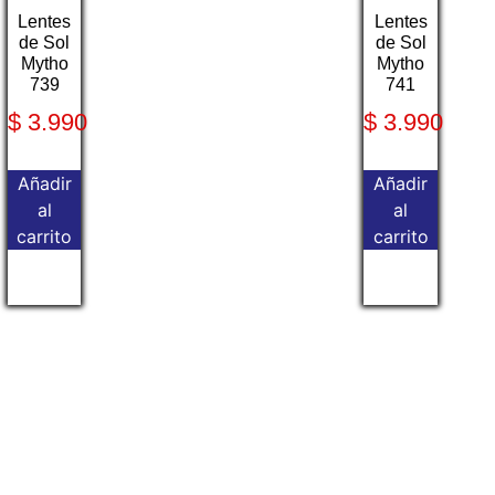
Lentes
Lentes
de Sol
de Sol
Mytho
Mytho
739
741
$
3.990
$
3.990
Añadir
Añadir
al
al
carrito
carrito