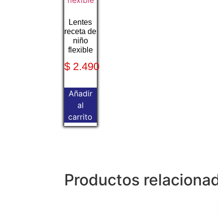
Lentes
receta de
niño
flexible
$
2.490
Añadir
al
carrito
Productos relaciona