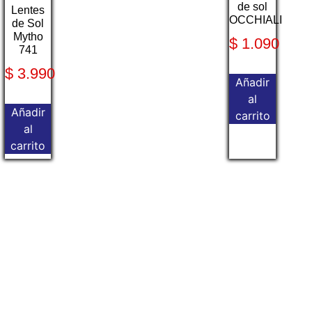
de sol
Lentes
OCCHIALI
de Sol
Mytho
$
1.090
741
$
3.990
Añadir
al
Añadir
carrito
al
carrito