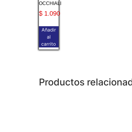
OCCHIALI
$
1.090
Añadir
al
carrito
Productos relaciona