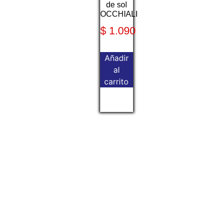
de sol
OCCHIALI
$
1.090
Añadir
al
carrito