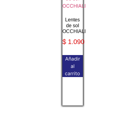
Lentes
de sol
OCCHIALI
$
1.090
Añadir
al
carrito