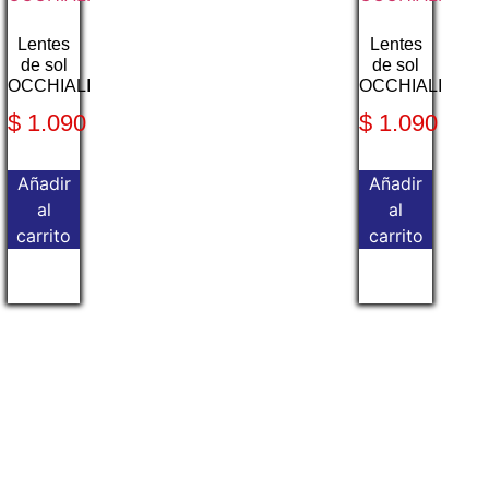
Lentes
Lentes
de sol
de sol
OCCHIALI
OCCHIALI
$
1.090
$
1.090
Añadir
Añadir
al
al
carrito
carrito