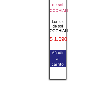
Lentes
de sol
OCCHIALI
$
1.090
Añadir
al
carrito