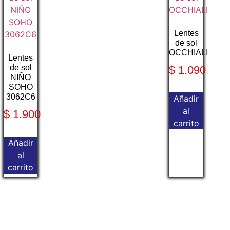
Lentes
de sol
OCCHIALI
Lentes
de sol
$
1.090
NIÑO
SOHO
3062C6
Añadir
al
$
1.900
carrito
Añadir
al
carrito