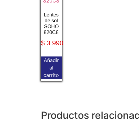
Lentes
de sol
SOHO
820C8
$
3.990
Añadir
al
carrito
Productos relaciona