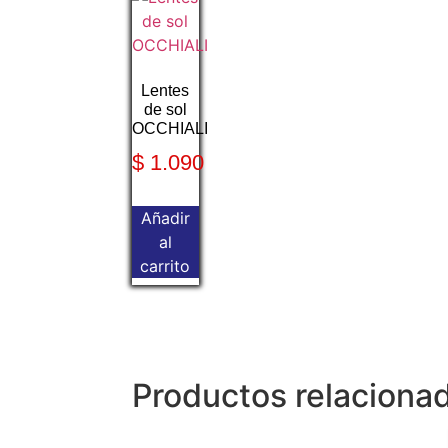
Lentes
de sol
OCCHIALI
$
1.090
Añadir
al
carrito
Productos relaciona