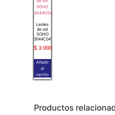
Lentes
de sol
SOHO
3044C04
$
3.990
Añadir
al
carrito
Productos relaciona