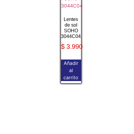
Lentes
de sol
SOHO
3044C04
$
3.990
Añadir
al
carrito