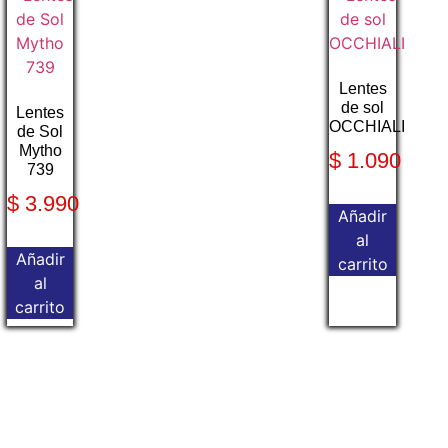
Lentes
de sol
Lentes
OCCHIALI
de Sol
Mytho
$
1.090
739
$
3.990
Añadir
al
Añadir
carrito
al
carrito