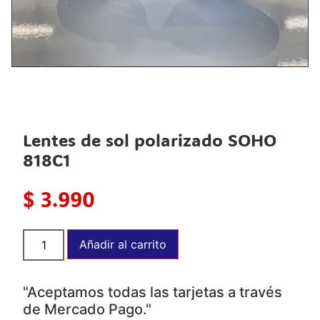
Lentes de sol polarizado SOHO
818C1
$
3.990
Lentes
Añadir al carrito
de
sol
polarizado
SOHO
"Aceptamos todas las tarjetas a través
818C1
cantidad
de Mercado Pago."