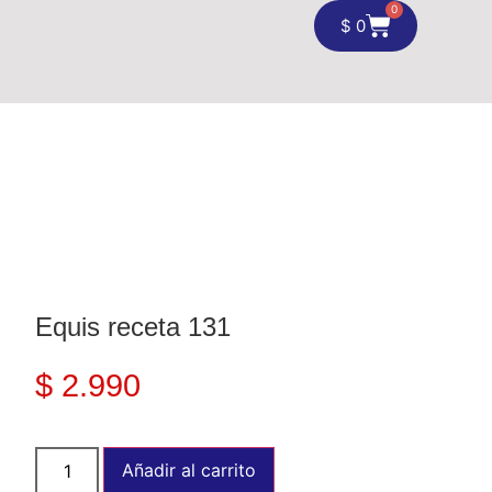
0
$
0
Equis receta 131
$
2.990
Añadir al carrito