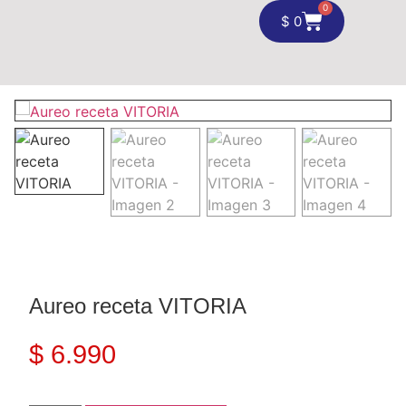
0
$
0
Aureo receta VITORIA
$
6.990