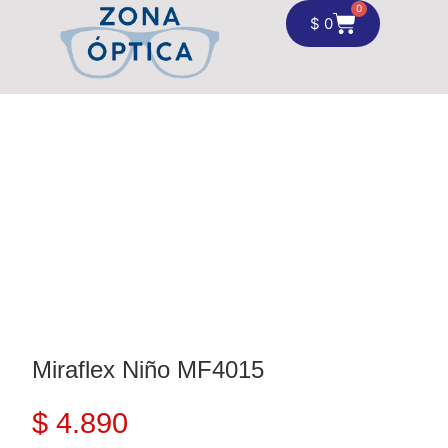
0
$
0
Miraflex Niño MF4015
$
4.890