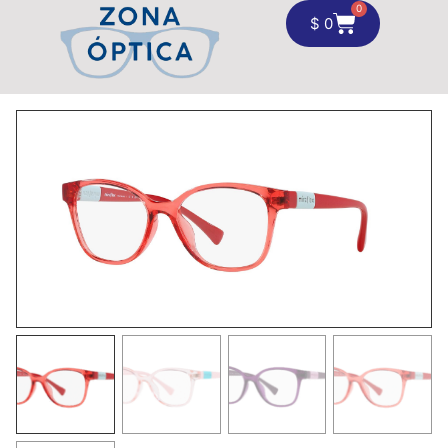
0
$
0