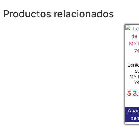
Productos relacionados
Lent
s
MY
7
$
3.
Añad
car