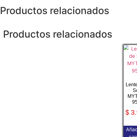
Productos relacionados
Productos relacionados
Lent
S
MY
9
$
3.
Añad
car