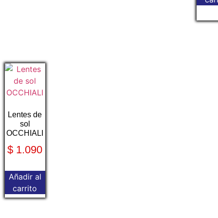
Lentes de
sol
OCCHIALI
$
1.090
Añadir al
carrito