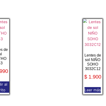
es de
ol
Lentes de
THO
sol NIÑO
43
SOHO
3032C12
990
$
1.900
ir al
rito
Leer más