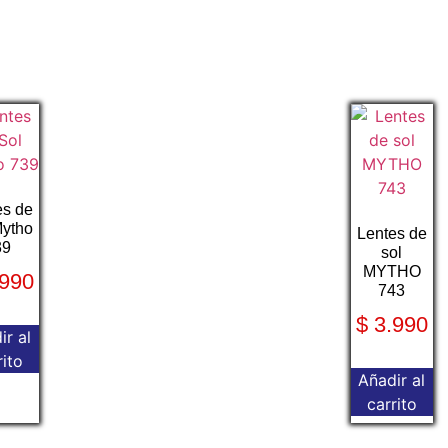
es de
Mytho
Lentes de
39
sol
MYTHO
990
743
$
3.990
ir al
rito
Añadir al
carrito