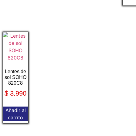
Lentes de
sol SOHO
820C8
$
3.990
Añadir al
carrito