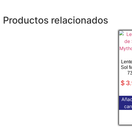
Productos relacionados
Lent
Sol 
7
$
3.
Añad
car