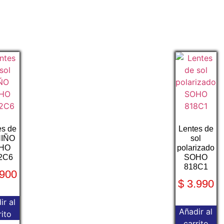
es de
Lentes de
NIÑO
sol
HO
polarizado
2C6
SOHO
818C1
900
$
3.990
ir al
Añadir al
rito
carrito