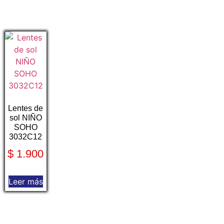
Lentes de
sol NIÑO
SOHO
3032C12
$
1.900
Leer más