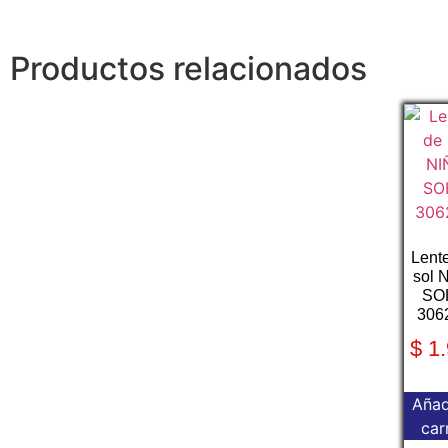
Productos relacionados
Lent
sol 
SO
306
$
1.
Añad
car