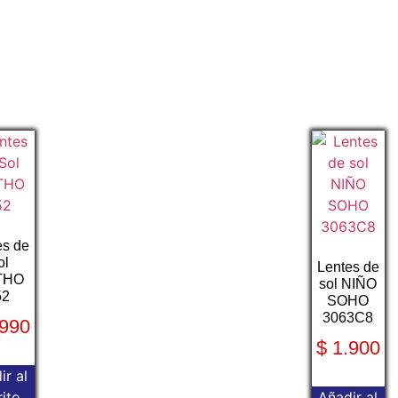
es de
ol
Lentes de
THO
sol NIÑO
52
SOHO
3063C8
990
$
1.900
ir al
rito
Añadir al