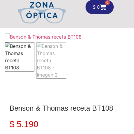
0
$
0
Benson & Thomas receta BT108
$
5.190