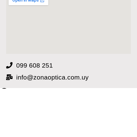
099 608 251
info@zonaoptica.com.uy
Hola 👋
¿En qué podemos ayudarte?
Abrir chat