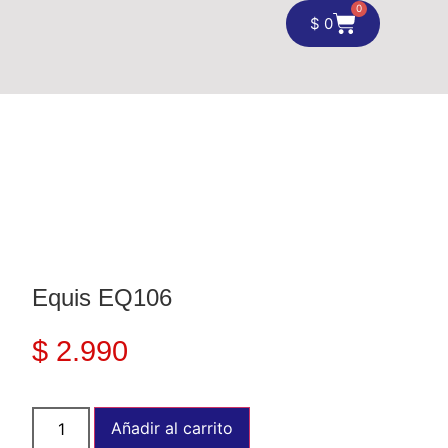
0
$
0
Equis EQ106
$
2.990
Añadir al carrito