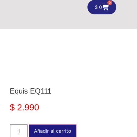
0
$
0
Equis EQ111
$
2.990
Añadir al carrito