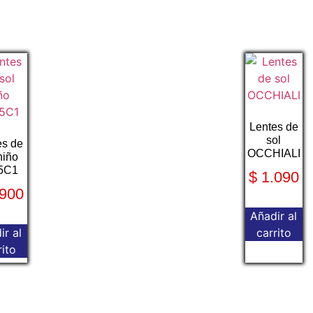
Lentes de
sol
es de
OCCHIALI
niño
5C1
$
1.090
900
Añadir al
ir al
carrito
rito