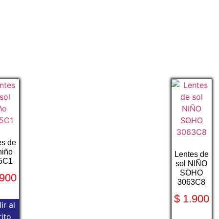
es de
niño
Lentes de
5C1
sol NIÑO
SOHO
900
3063C8
$
1.900
ir al
rito