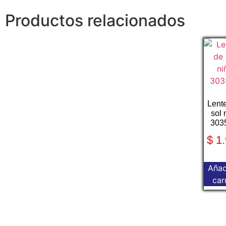
Productos relacionados
Lent
sol 
303
$
1.
Añad
car