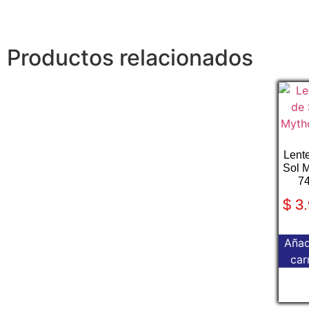
Productos relacionados
Lent
Sol 
7
$
3.
Añad
car