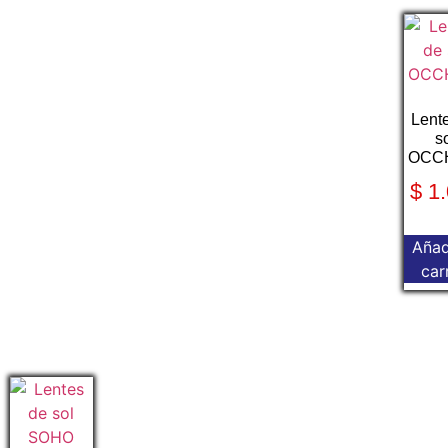
Lent
s
OCCH
$
1.
Añad
car