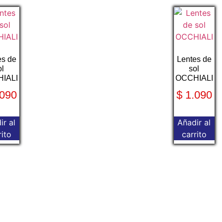
es de
Lentes de
ol
sol
IALI
OCCHIALI
090
$
1.090
ir al
Añadir al
rito
carrito