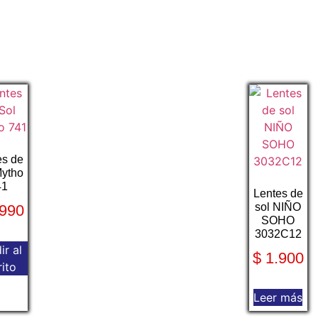
es de
Mytho
41
Lentes de
sol NIÑO
990
SOHO
3032C12
ir al
$
1.900
rito
Leer más