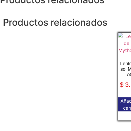
Productos relacionados
Lent
sol 
7
$
3.
Añad
car