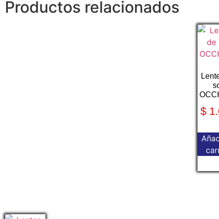
Productos relacionados
Lent
s
OCCH
$
1.
Añad
car