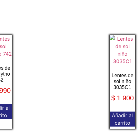
es de
Mytho
Lentes de
42
sol niño
3035C1
990
$
1.900
ir al
rito
Añadir al
carrito