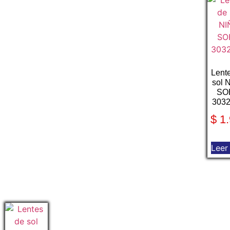
Lent
sol 
SO
303
$
1.
Leer