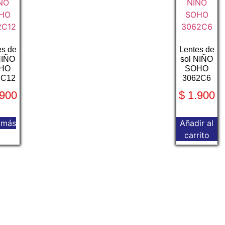
es de
Lentes de
NIÑO
sol NIÑO
HO
SOHO
2C12
3062C6
900
$
1.900
 más
Añadir al
carrito