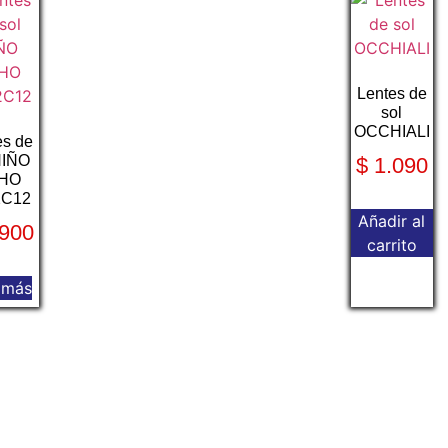
Lentes de
sol
OCCHIALI
es de
NIÑO
$
1.090
HO
2C12
Añadir al
900
carrito
 más