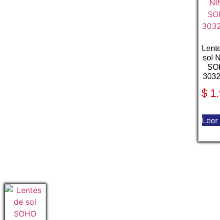
Lent
sol 
SO
303
$
1.
Leer