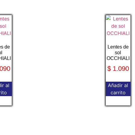
es de
Lentes de
ol
sol
IALI
OCCHIALI
090
$
1.090
ir al
Añadir al
rito
carrito