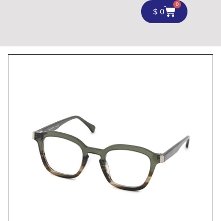
0
$
0