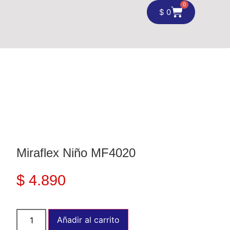
0
$
0
Miraflex Niño MF4020
$
4.890
Añadir al carrito