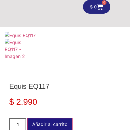
0
$
0
Equis EQ117
$
2.990
Añadir al carrito