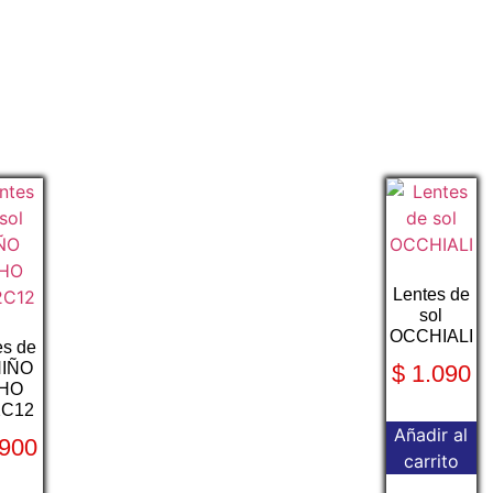
Lentes de
sol
OCCHIALI
es de
NIÑO
$
1.090
HO
2C12
Añadir al
900
carrito