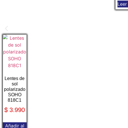
Leer
Lentes de
sol
polarizado
SOHO
818C1
$
3.990
Añadir al