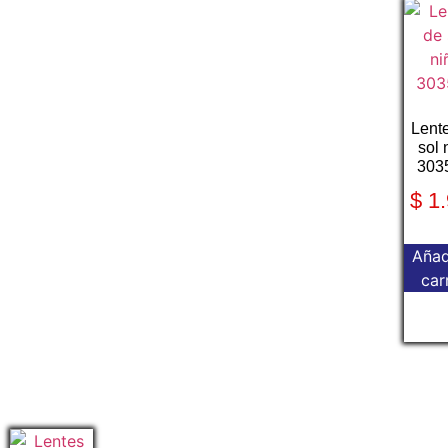
Lent
sol 
303
$
1.
Añad
car