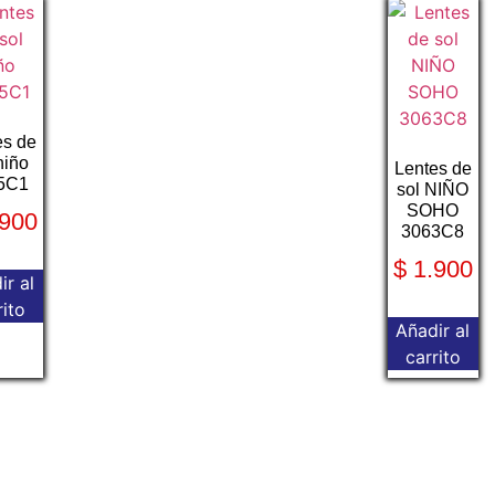
es de
niño
Lentes de
5C1
sol NIÑO
SOHO
900
3063C8
$
1.900
ir al
rito
Añadir al
carrito