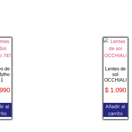
es de
Lentes de
Mytho
sol
41
OCCHIALI
990
$
1.090
ir al
Añadir al
rito
carrito