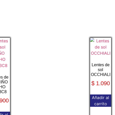
Lentes de
sol
OCCHIALI
es de
NIÑO
$
1.090
HO
3C8
Añadir al
900
carrito
ir al