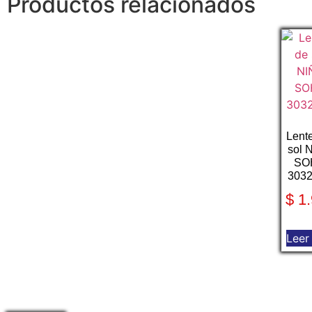
Productos relacionados
Lent
sol 
SO
303
$
1.
Leer