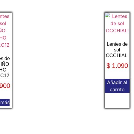
Lentes de
sol
OCCHIALI
es de
NIÑO
$
1.090
HO
2C12
Añadir al
900
carrito
 más