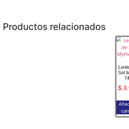
Productos relacionados
Lent
Sol 
7
$
3.
Añad
car