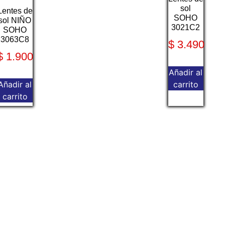
sol
Lentes de
SOHO
sol NIÑO
3021C2
SOHO
3063C8
$
3.490
$
1.900
Añadir al
Añadir al
carrito
carrito