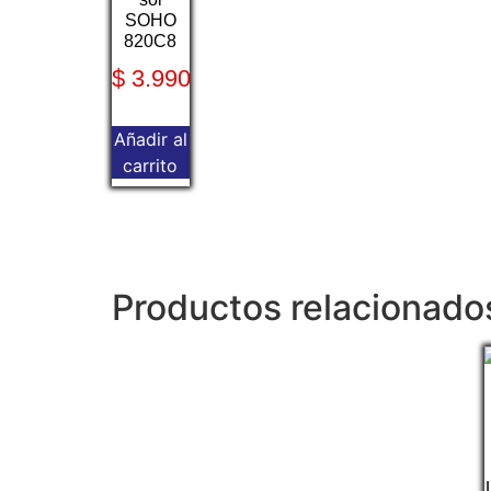
SOHO
820C8
$
3.990
Añadir al
carrito
Productos relacionado