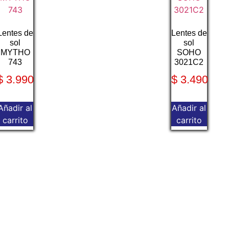
Lentes de
Lentes de
sol
sol
MYTHO
SOHO
743
3021C2
$
3.990
$
3.490
Añadir al
Añadir al
carrito
carrito