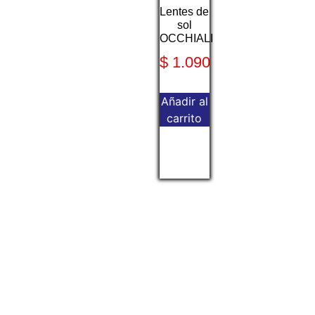
Lentes de
sol
OCCHIALI
$
1.090
Añadir al
carrito