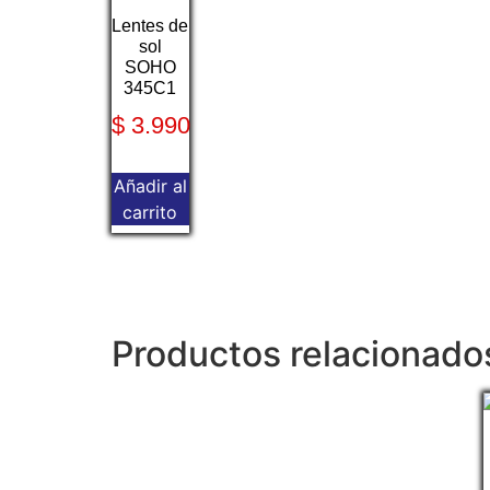
Lentes de
sol
SOHO
345C1
$
3.990
Añadir al
carrito
Productos relacionado