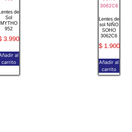
Lentes de
Sol
Lentes de
MYTHO
sol NIÑO
952
SOHO
3062C6
$
3.990
$
1.900
Añadir al
carrito
Añadir al
carrito