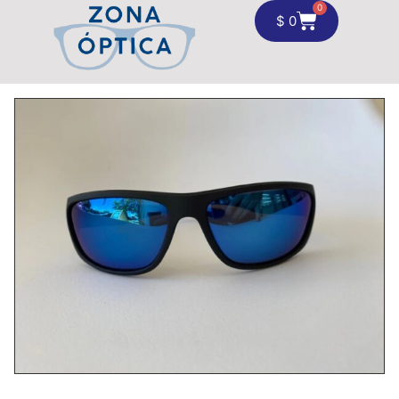
0
$
0