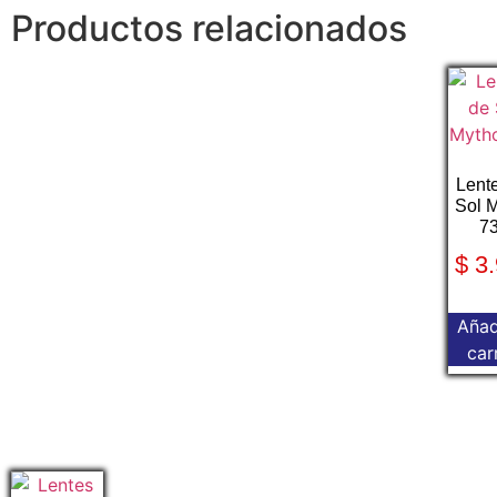
Productos relacionados
Lent
Sol 
7
$
3.
Añad
car