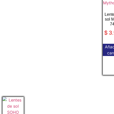
Lent
sol 
7
$
3.
Añad
car