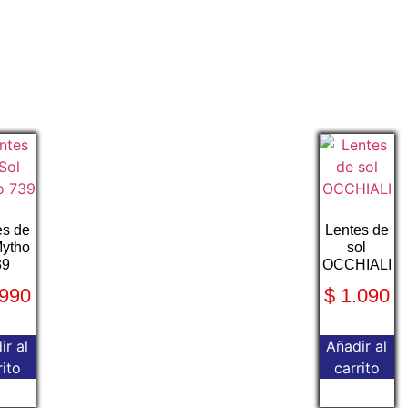
es de
Lentes de
Mytho
sol
39
OCCHIALI
990
$
1.090
ir al
Añadir al
rito
carrito