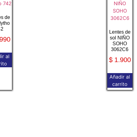
es de
Mytho
42
Lentes de
sol NIÑO
990
SOHO
3062C6
ir al
$
1.900
rito
Añadir al
carrito