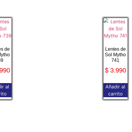
es de
Lentes de
Mytho
Sol Mytho
39
741
990
$
3.990
ir al
Añadir al
rito
carrito