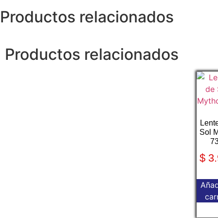
Productos relacionados
Productos relacionados
Lent
Sol 
7
$
3.
Añad
car