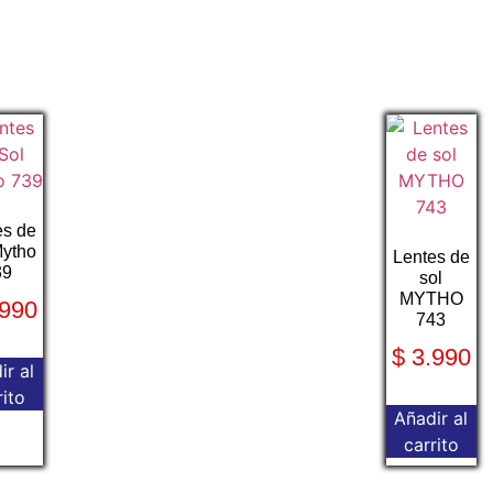
es de
Mytho
Lentes de
39
sol
MYTHO
990
743
$
3.990
ir al
rito
Añadir al
carrito