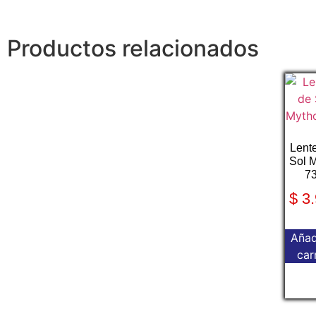
Productos relacionados
Lent
Sol 
7
$
3.
Añad
car