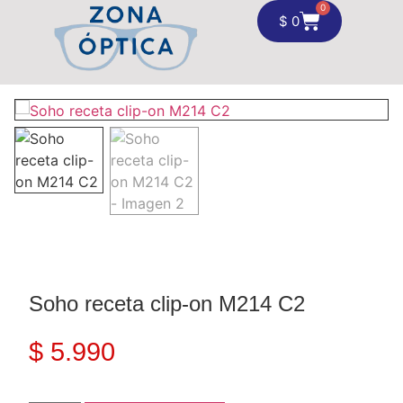
0
$
0
Soho receta clip-on M214 C2
$
5.990